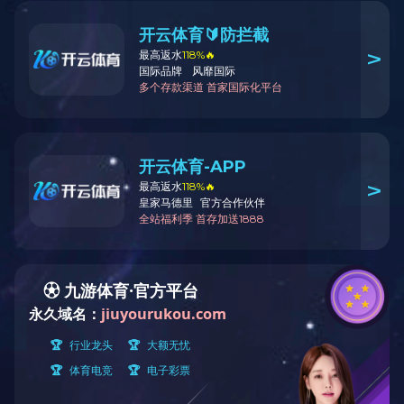
产品展示
全部
模具产品
注塑产品...
模具加工...
CNC开模框
模具产品
精密模具
J9(中国)
精密机壳模具