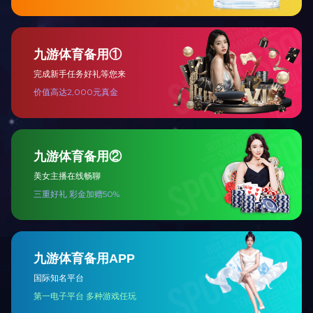
查看更多
ABOUT
J9在线平台
J9在线平台是一家专门集研发、制作精密塑胶模具、五金、
压铸模具矿泉水瓶模具（吹塑模）和销售各种测试治具（...
18166179997