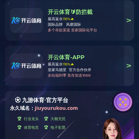
产品展示
全部
模具产品
注塑产品...
模具加工...
CNC开模框
模具产品
精密模具
J9(中国)
精密机壳模具