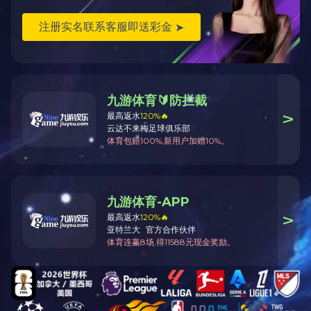
覆膜砂模具
设备展示
覆膜砂模具2
水泥砖模具3.8元
一...
查看更多
NEWS